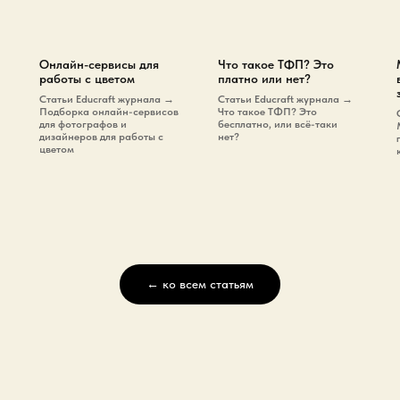
и
Онлайн-сервисы для
Что такое ТФП? Это
работы с цветом
платно или нет?
Cтатьи Educraft журнала →
Cтатьи Educraft журнала →
Подборка онлайн-сервисов
Что такое ТФП? Это
для фотографов и
бесплатно, или всё-таки
дизайнеров для работы с
нет?
цветом
← ко всем статьям