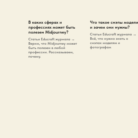
В каких сферах и
Что такое снэпы модел
профессиях может быть
и зачем они нужны?
полезен Midjourney?
Cтатьи Educraft журнала →
Всё, что нужно знать о
Cтатьи Educraft журнала →
снэпах моделям и
Верим, что Midjourney может
фотографам
быть полезен в любой
профессии. Рассказываем,
почему.