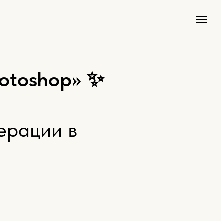
hotoshop» ✨
ерации в