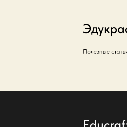
Эдукра
Полезные стать
Educraf