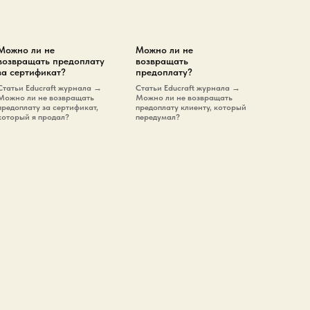
Можно ли не
Можно ли не
возвращать предоплату
возвращать
за сертификат?
предоплату?
Cтатьи Educraft журнала →
Cтатьи Educraft журнала →
Можно ли не возвращать
Можно ли не возвращать
предоплату за сертификат,
предоплату клиенту, который
который я продал?
передумал?