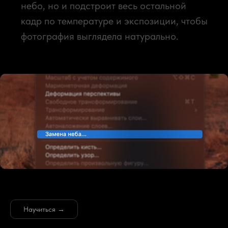
4️⃣
Автоматически
удалять фон
С помощью инструмента
«удалить фон» можно убрать
весь фон с любой фотографии
всего в одно нажатие
✨
Инструмент на основе искусственного
интеллекта позволяет удалить фон с
любой фотографии за 1 секунду.
Научиться →