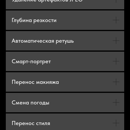
Глубина резкости
Автоматическая ретушь
Смарт-портрет
Перенос макияжа
Смена погоды
Перенос стиля