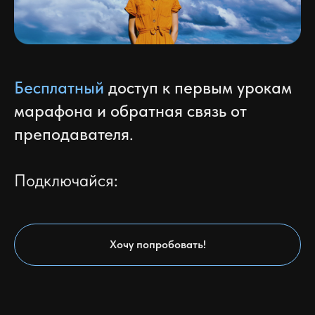
6️⃣
Увеличивать фото
Бесплатный
доступ к первым урокам
без потери качества
марафона и обратная связь от
преподавателя
.
За счёт нейронных фильтров
можно увеличить разрешение
Подключайся:
фотографий в несколько раз,
не теряя в качестве
✨
Хочу попробовать!
Фильтр «активное масштабирование»
позволяет увеличивать разрешение
фотографий без потери качества.