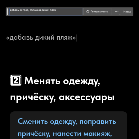
3️⃣
Автоматически
заменять небо
«добавь
|
Инструмент «замена неба»
позволяет за 1 секунду
заменить скучное небо в
кадре на любое другое
✨
Adobe Photoshop не просто заменит
небо, но и подстроит весь остальной
кадр по температуре и экспозиции, чтобы
фотография выглядела натурально.